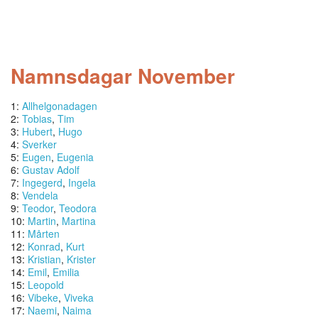
Namnsdagar November
1:
Allhelgonadagen
2:
Tobias
,
Tim
3:
Hubert
,
Hugo
4:
Sverker
5:
Eugen
,
Eugenia
6:
Gustav Adolf
7:
Ingegerd
,
Ingela
8:
Vendela
9:
Teodor
,
Teodora
10:
Martin
,
Martina
11:
Mårten
12:
Konrad
,
Kurt
13:
Kristian
,
Krister
14:
Emil
,
Emilia
15:
Leopold
16:
Vibeke
,
Viveka
17:
Naemi
,
Naima