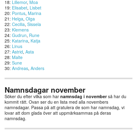
18:
Lillemor
,
Moa
19:
Elisabet
,
Lisbet
20:
Pontus
,
Marina
21:
Helga
,
Olga
22:
Cecilia
,
Sissela
23:
Klemens
24:
Gudrun
,
Rune
25:
Katarina
,
Katja
26:
Linus
27:
Astrid
,
Asta
28:
Malte
29:
Sune
30:
Andreas
,
Anders
Namnsdagar november
Söker du efter vilka som har
namnsdag i november
så har du
kommit rätt. Ovan ser du en lista med alla novembers
namnsdagar. Passa på att gratulera de som har namnsdag, vi
lovar att dom glada över att uppmärksammas på deras
namnsdag.