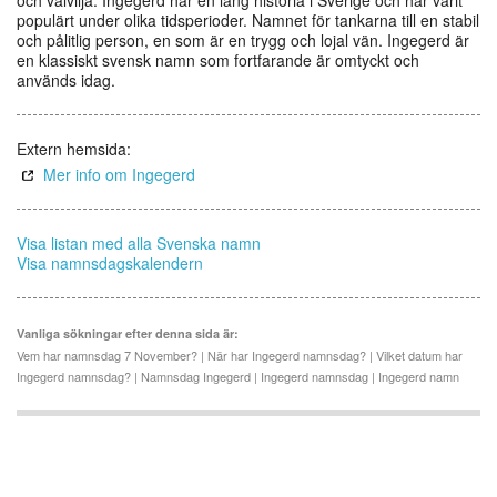
och välvilja. Ingegerd har en lång historia i Sverige och har varit
populärt under olika tidsperioder. Namnet för tankarna till en stabil
och pålitlig person, en som är en trygg och lojal vän. Ingegerd är
en klassiskt svensk namn som fortfarande är omtyckt och
används idag.
Extern hemsida:
Mer info om Ingegerd
Visa listan med alla Svenska namn
Visa namnsdagskalendern
Vanliga sökningar efter denna sida är:
Vem har namnsdag 7 November? | När har Ingegerd namnsdag? | Vilket datum har
Ingegerd namnsdag? | Namnsdag Ingegerd | Ingegerd namnsdag | Ingegerd namn