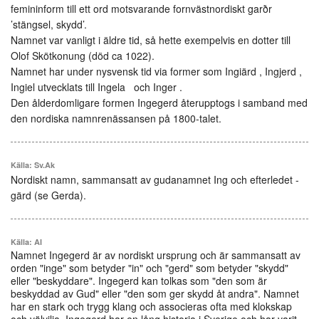
femininform till ett ord motsvarande fornvästnordiskt garðr
’stängsel, skydd’.
Namnet var vanligt i äldre tid, så hette exempelvis en dotter till
Olof Skötkonung (död ca 1022).
Namnet har under nysvensk tid via former som Ingiärd , Ingjerd ,
Ingiel utvecklats till Ingela och Inger .
Den ålderdomligare formen Ingegerd återupptogs i samband med
den nordiska namnrenässansen på 1800-talet.
Källa: Sv.Ak
Nordiskt namn, sammansatt av gudanamnet Ing och efterledet -
gärd (se Gerda).
Källa: AI
Namnet Ingegerd är av nordiskt ursprung och är sammansatt av
orden "inge" som betyder "in" och "gerd" som betyder "skydd"
eller "beskyddare". Ingegerd kan tolkas som "den som är
beskyddad av Gud" eller "den som ger skydd åt andra". Namnet
har en stark och trygg klang och associeras ofta med klokskap