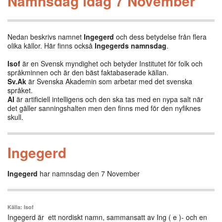
Namnsdag idag 7 November
Nedan beskrivs namnet
Ingegerd
och dess betydelse från flera
olika källor. Här finns också
Ingegerds namnsdag
.
Isof
är en Svensk myndighet och betyder Institutet för folk och
språkminnen och är den bäst faktabaserade källan.
Sv.Ak
är Svenska Akademin som arbetar med det svenska
språket.
AI
är artificiell intelligens och den ska tas med en nypa salt när
det gäller sanningshalten men den finns med för den nyfiknes
skull.
Ingegerd
Ingegerd
har namnsdag den 7 November
Källa: Isof
Ingegerd är ett nordiskt namn, sammansatt av Ing ( e )‑ och en