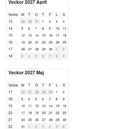
Veckor 2027 April
Vecka
M
T
O
T
F
L
S
13
29
30
31
1
2
3
4
14
5
6
7
8
9
10
11
15
12
13
14
15
16
17
18
16
19
20
21
22
23
24
25
17
26
27
28
29
30
1
2
18
3
4
5
6
7
8
9
Veckor 2027 Maj
Vecka
M
T
O
T
F
L
S
17
26
27
28
29
30
1
2
18
3
4
5
6
7
8
9
19
10
11
12
13
14
15
16
20
17
18
19
20
21
22
23
21
24
25
26
27
28
29
30
22
31
1
2
3
4
5
6