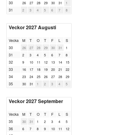
30
26
27
28
29
30
31
1
31
2
3
4
5
6
7
8
Veckor 2027 Augusti
Vecka
M
T
O
T
F
L
S
30
26
27
28
29
30
31
1
31
2
3
4
5
6
7
8
32
9
10
11
12
13
14
15
33
16
17
18
19
20
21
22
34
23
24
25
26
27
28
29
35
30
31
1
2
3
4
5
Veckor 2027 September
Vecka
M
T
O
T
F
L
S
35
30
31
1
2
3
4
5
36
6
7
8
9
10
11
12