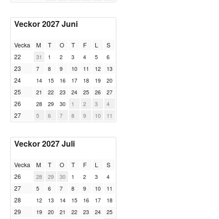
Veckor 2027 Juni
Vecka
M
T
O
T
F
L
S
22
31
1
2
3
4
5
6
23
7
8
9
10
11
12
13
24
14
15
16
17
18
19
20
25
21
22
23
24
25
26
27
26
28
29
30
1
2
3
4
27
5
6
7
8
9
10
11
Veckor 2027 Juli
Vecka
M
T
O
T
F
L
S
26
28
29
30
1
2
3
4
27
5
6
7
8
9
10
11
28
12
13
14
15
16
17
18
29
19
20
21
22
23
24
25