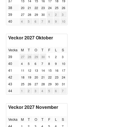
37
13
14
15
16
17
18
19
38
20
21
22
23
24
25
26
39
27
28
29
30
1
2
3
40
4
5
6
7
8
9
10
Veckor 2027 Oktober
Vecka
M
T
O
T
F
L
S
39
27
28
29
30
1
2
3
40
4
5
6
7
8
9
10
41
11
12
13
14
15
16
17
42
18
19
20
21
22
23
24
43
25
26
27
28
29
30
31
44
1
2
3
4
5
6
7
Veckor 2027 November
Vecka
M
T
O
T
F
L
S
44
1
2
3
4
5
6
7