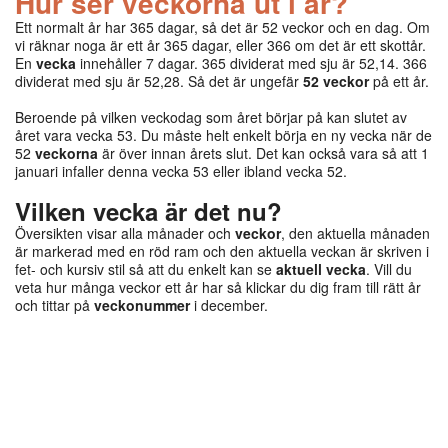
Hur ser veckorna ut i år?
Ett normalt år har 365 dagar, så det är 52 veckor och en dag. Om
vi räknar noga är ett år 365 dagar, eller 366 om det är ett skottår.
En
vecka
innehåller 7 dagar. 365 dividerat med sju är 52,14. 366
dividerat med sju är 52,28. Så det är ungefär
52 veckor
på ett år.
Beroende på vilken veckodag som året börjar på kan slutet av
året vara vecka 53. Du måste helt enkelt börja en ny vecka när de
52
veckorna
är över innan årets slut. Det kan också vara så att 1
januari infaller denna vecka 53 eller ibland vecka 52.
Vilken vecka är det nu?
Översikten visar alla månader och
veckor
, den aktuella månaden
är markerad med en röd ram och den aktuella veckan är skriven i
fet- och kursiv stil så att du enkelt kan se
aktuell vecka
. Vill du
veta hur många veckor ett år har så klickar du dig fram till rätt år
och tittar på
veckonummer
i december.