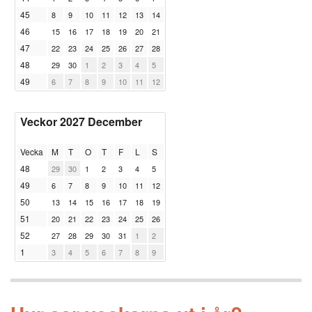
45
8
9
10
11
12
13
14
46
15
16
17
18
19
20
21
47
22
23
24
25
26
27
28
48
29
30
1
2
3
4
5
49
6
7
8
9
10
11
12
Veckor 2027 December
Vecka
M
T
O
T
F
L
S
48
29
30
1
2
3
4
5
49
6
7
8
9
10
11
12
50
13
14
15
16
17
18
19
51
20
21
22
23
24
25
26
52
27
28
29
30
31
1
2
1
3
4
5
6
7
8
9