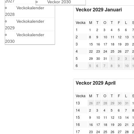
2027
Veckor 2030
Veckokalender
Veckor 2029 Januari
2028
Veckokalender
Vecka
M
T
O
T
F
L
2029
1
1
2
3
4
5
6
7
Veckokalender
2
8
9
10
11
12
13
1
2030
3
15
16
17
18
19
20
2
4
22
23
24
25
26
27
2
5
29
30
31
1
2
3
4
6
5
6
7
8
9
10
1
Veckor 2029 April
Vecka
M
T
O
T
F
L
13
26
27
28
29
30
31
1
14
2
3
4
5
6
7
8
15
9
10
11
12
13
14
1
16
16
17
18
19
20
21
2
17
23
24
25
26
27
28
2