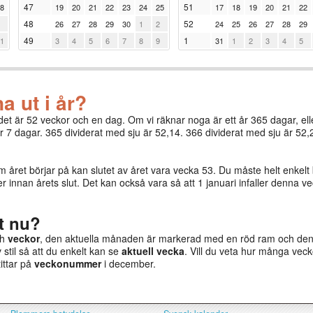
47
51
8
19
20
21
22
23
24
25
17
18
19
20
21
22
48
52
26
27
28
29
30
1
2
24
25
26
27
28
29
49
1
1
3
4
5
6
7
8
9
31
1
2
3
4
5
a ut i år?
 det är 52 veckor och en dag. Om vi räknar noga är ett år 365 dagar, el
r 7 dagar. 365 dividerat med sju är 52,14. 366 dividerat med sju är 52,
året börjar på kan slutet av året vara vecka 53. Du måste helt enkelt 
r innan årets slut. Det kan också vara så att 1 januari infaller denna ve
t nu?
ch
veckor
, den aktuella månaden är markerad med en röd ram och den
v stil så att du enkelt kan se
aktuell vecka
. Vill du veta hur många veck
tittar på
veckonummer
i december.