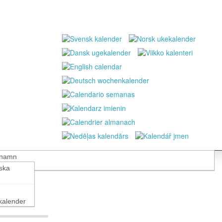
 namn
nska
alender