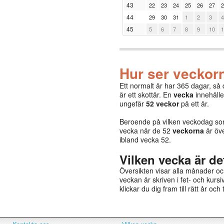
43
22
23
24
25
26
27
2
44
29
30
31
1
2
3
4
45
5
6
7
8
9
10
1
Hur ser veckorn
Ett normalt år har 365 dagar, så
är ett skottår. En
vecka
innehålle
ungefär
52 veckor
på ett år.
Beroende på vilken veckodag som 
vecka när de 52
veckorna
är öve
ibland vecka 52.
Vilken vecka är de
Översikten visar alla månader o
veckan är skriven i fet- och kursi
klickar du dig fram till rätt år och 