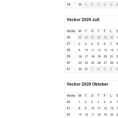
18
30
1
2
3
4
5
6
Veckor 2029 Juli
Vecka
M
T
O
T
F
L
26
25
26
27
28
29
30
1
27
2
3
4
5
6
7
8
28
9
10
11
12
13
14
1
29
16
17
18
19
20
21
2
30
23
24
25
26
27
28
2
31
30
31
1
2
3
4
5
Veckor 2029 Oktober
Vecka
M
T
O
T
F
L
40
1
2
3
4
5
6
7
41
8
9
10
11
12
13
1
42
15
16
17
18
19
20
2