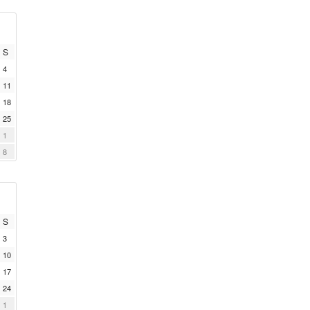
S
4
11
18
25
1
8
S
3
10
17
24
1