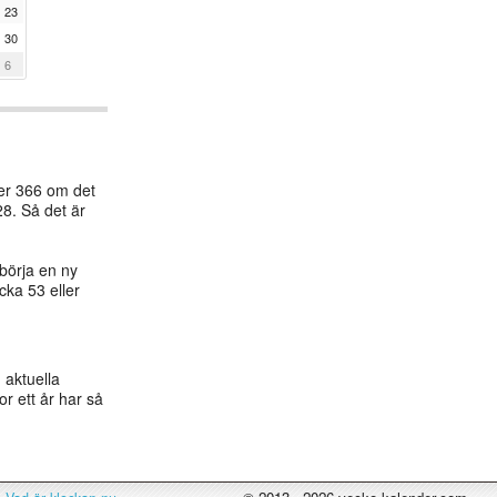
23
30
6
ler 366 om det
28. Så det är
börja en ny
cka 53 eller
 aktuella
or ett år har så