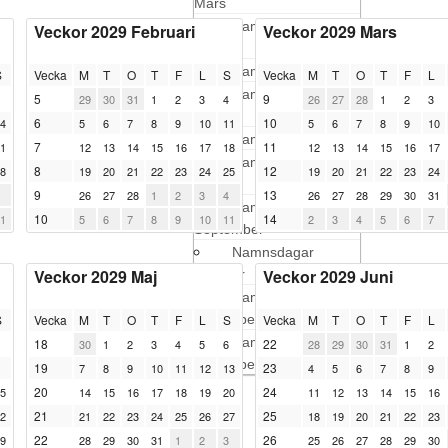
Mars
Namnsdagar
Veckor 2029 Februari
Veckor 2029 Mars
April
Namnsdagar Maj
S
Vecka
M
T
O
T
F
L
S
Vecka
M
T
O
T
F
L
Namnsdagar
5
9
29
30
31
1
2
3
4
26
27
28
1
2
3
Juni
6
10
4
5
6
7
8
9
10
11
5
6
7
8
9
10
Namnsdagar Juli
7
11
1
12
13
14
15
16
17
18
12
13
14
15
16
17
Namnsdagar
8
12
8
19
20
21
22
23
24
25
19
20
21
22
23
24
Augusti
9
13
26
27
28
1
2
3
4
26
27
28
29
30
31
Namnsdagar
10
14
1
5
6
7
8
9
10
11
2
3
4
5
6
7
September
Namnsdagar
Veckor 2029 Maj
Veckor 2029 Juni
Oktober
Namnsdagar
S
Vecka
M
T
O
T
F
November
L
S
Vecka
M
T
O
T
F
L
Namnsdagar
18
22
30
1
2
3
4
5
6
28
29
30
31
1
2
December
19
23
7
8
9
10
11
12
13
4
5
6
7
8
9
20
24
5
14
15
16
17
18
19
20
11
12
13
14
15
16
21
25
2
21
22
23
24
25
26
27
18
19
20
21
22
23
22
26
9
28
29
30
31
1
2
3
25
26
27
28
29
30