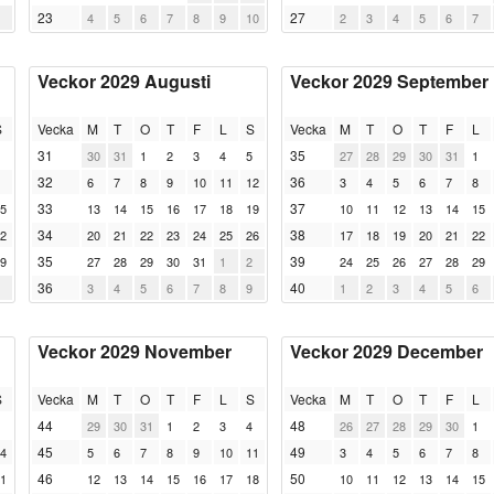
23
27
4
5
6
7
8
9
10
2
3
4
5
6
7
Veckor 2029 Augusti
Veckor 2029 September
S
Vecka
M
T
O
T
F
L
S
Vecka
M
T
O
T
F
L
31
35
30
31
1
2
3
4
5
27
28
29
30
31
1
32
36
6
7
8
9
10
11
12
3
4
5
6
7
8
33
37
5
13
14
15
16
17
18
19
10
11
12
13
14
15
34
38
2
20
21
22
23
24
25
26
17
18
19
20
21
22
35
39
9
27
28
29
30
31
1
2
24
25
26
27
28
29
36
40
3
4
5
6
7
8
9
1
2
3
4
5
6
Veckor 2029 November
Veckor 2029 December
S
Vecka
M
T
O
T
F
L
S
Vecka
M
T
O
T
F
L
44
48
29
30
31
1
2
3
4
26
27
28
29
30
1
45
49
4
5
6
7
8
9
10
11
3
4
5
6
7
8
46
50
1
12
13
14
15
16
17
18
10
11
12
13
14
15