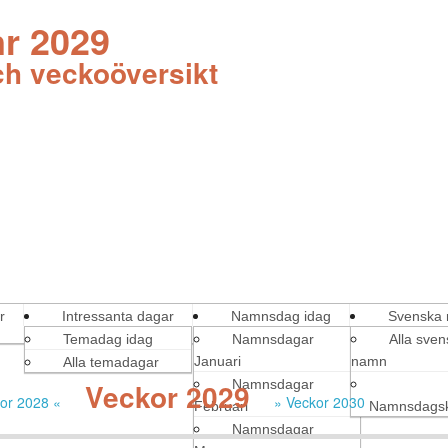
nr 2029
h veckoöversikt
r
Intressanta dagar
Namnsdag idag
Svenska
Temadag idag
Namnsdagar
Alla sve
Januari
namn
Alla temadagar
Veckor 2029
Namnsdagar
or 2028 «
» Veckor 2030
Februari
Namnsdagsk
Namnsdagar