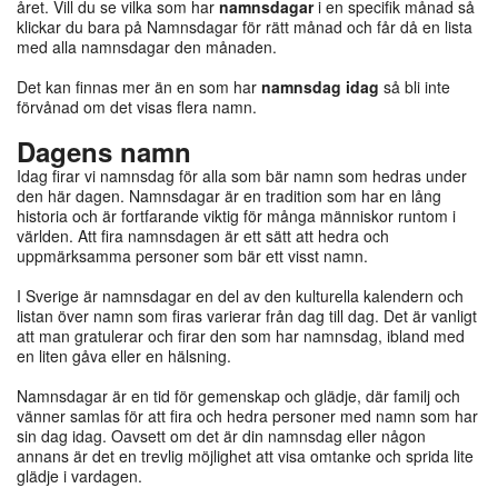
året. Vill du se vilka som har
namnsdagar
i en specifik månad så
klickar du bara på Namnsdagar för rätt månad och får då en lista
med alla namnsdagar den månaden.
Det kan finnas mer än en som har
namnsdag idag
så bli inte
förvånad om det visas flera namn.
Dagens namn
Idag firar vi namnsdag för alla som bär namn som hedras under
den här dagen. Namnsdagar är en tradition som har en lång
historia och är fortfarande viktig för många människor runtom i
världen. Att fira namnsdagen är ett sätt att hedra och
uppmärksamma personer som bär ett visst namn.
I Sverige är namnsdagar en del av den kulturella kalendern och
listan över namn som firas varierar från dag till dag. Det är vanligt
att man gratulerar och firar den som har namnsdag, ibland med
en liten gåva eller en hälsning.
Namnsdagar är en tid för gemenskap och glädje, där familj och
vänner samlas för att fira och hedra personer med namn som har
sin dag idag. Oavsett om det är din namnsdag eller någon
annans är det en trevlig möjlighet att visa omtanke och sprida lite
glädje i vardagen.