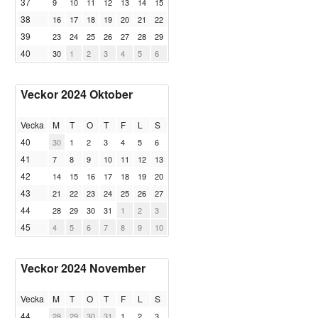
37
9
10
11
12
13
14
15
38
16
17
18
19
20
21
22
39
23
24
25
26
27
28
29
40
30
1
2
3
4
5
6
Veckor 2024 Oktober
Vecka
M
T
O
T
F
L
S
40
30
1
2
3
4
5
6
41
7
8
9
10
11
12
13
42
14
15
16
17
18
19
20
43
21
22
23
24
25
26
27
44
28
29
30
31
1
2
3
45
4
5
6
7
8
9
10
Veckor 2024 November
Vecka
M
T
O
T
F
L
S
44
28
29
30
31
1
2
3