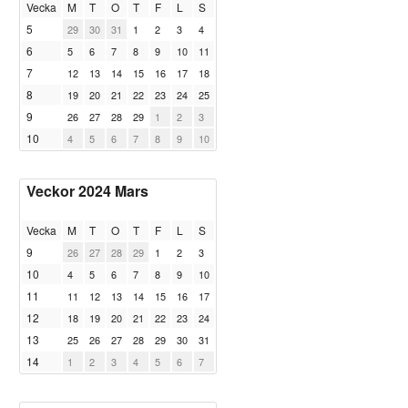
Vecka
M
T
O
T
F
L
S
5
29
30
31
1
2
3
4
6
5
6
7
8
9
10
11
7
12
13
14
15
16
17
18
8
19
20
21
22
23
24
25
9
26
27
28
29
1
2
3
10
4
5
6
7
8
9
10
Veckor 2024 Mars
Vecka
M
T
O
T
F
L
S
9
26
27
28
29
1
2
3
10
4
5
6
7
8
9
10
11
11
12
13
14
15
16
17
12
18
19
20
21
22
23
24
13
25
26
27
28
29
30
31
14
1
2
3
4
5
6
7