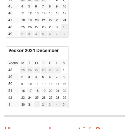
45
4
5
6
7
8
9
10
46
11
12
13
14
15
16
17
47
18
19
20
21
22
23
24
48
25
26
27
28
29
30
1
49
2
3
4
5
6
7
8
Veckor 2024 December
Vecka
M
T
O
T
F
L
S
48
25
26
27
28
29
30
1
49
2
3
4
5
6
7
8
50
9
10
11
12
13
14
15
51
16
17
18
19
20
21
22
52
23
24
25
26
27
28
29
1
30
31
1
2
3
4
5