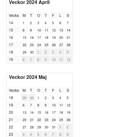
Veckor 2024 April
Vecka
M
T
O
T
F
L
S
14
1
2
3
4
5
6
7
15
8
9
10
11
12
13
14
16
15
16
17
18
19
20
21
17
22
23
24
25
26
27
28
18
29
30
1
2
3
4
5
19
6
7
8
9
10
11
12
Veckor 2024 Maj
Vecka
M
T
O
T
F
L
S
18
29
30
1
2
3
4
5
19
6
7
8
9
10
11
12
20
13
14
15
16
17
18
19
21
20
21
22
23
24
25
26
22
27
28
29
30
31
1
2
23
3
4
5
6
7
8
9