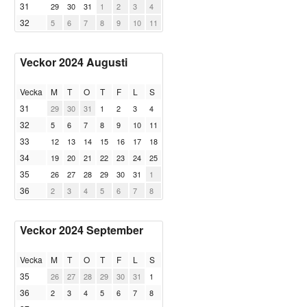
31
29
30
31
1
2
3
4
32
5
6
7
8
9
10
11
Veckor 2024 Augusti
Vecka
M
T
O
T
F
L
S
31
29
30
31
1
2
3
4
32
5
6
7
8
9
10
11
33
12
13
14
15
16
17
18
34
19
20
21
22
23
24
25
35
26
27
28
29
30
31
1
36
2
3
4
5
6
7
8
Veckor 2024 September
Vecka
M
T
O
T
F
L
S
35
26
27
28
29
30
31
1
36
2
3
4
5
6
7
8