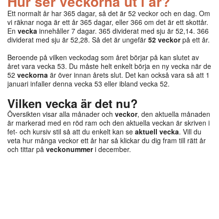
Hur ser veckorna ut i år?
Ett normalt år har 365 dagar, så det är 52 veckor och en dag. Om
vi räknar noga är ett år 365 dagar, eller 366 om det är ett skottår.
En
vecka
innehåller 7 dagar. 365 dividerat med sju är 52,14. 366
dividerat med sju är 52,28. Så det är ungefär
52 veckor
på ett år.
Beroende på vilken veckodag som året börjar på kan slutet av
året vara vecka 53. Du måste helt enkelt börja en ny vecka när de
52
veckorna
är över innan årets slut. Det kan också vara så att 1
januari infaller denna vecka 53 eller ibland vecka 52.
Vilken vecka är det nu?
Översikten visar alla månader och
veckor
, den aktuella månaden
är markerad med en röd ram och den aktuella veckan är skriven i
fet- och kursiv stil så att du enkelt kan se
aktuell vecka
. Vill du
veta hur många veckor ett år har så klickar du dig fram till rätt år
och tittar på
veckonummer
i december.