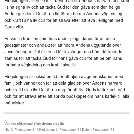
Pingstdagen är en tid för troende att fira Andens närvaro och kraft
i sina egna liv och att tacka Gud för den gåva som den helige
Anden ger dem. Det är en tid för att be om Andens vägledning
och kraft i sina liv och för att sträva efter att leva i enlighet med
Guds vilja.
En vanlig tradition som firas under pingstdagen är att delta i
gudstjänster och andakt för att hedra Andens utgjutande över
Jesu lärjungar. Det är en tid för lovsånger och bön, då troende
samlas för att tacka Gud för hans gåva och för att be om hans
fortsatta vägledning och kraft i sina liv.
Pingstdagen är också en tid för att njuta av gemenskapen med
familj och vänner och för att dela glädjen över Andens närvaro
och kraft i sina liv. Det är en dag för att fira Guds kärlek och nåd
och för att sträva efter att sprida budskapet om hans kärlek till alla
människor.
Vanliga sökningar efter denna sida är:
När är Pingstdagen? | Vilket datum är Pingstdagen? | Datum Pingstdagen? |