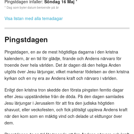
Pingstdagen infaller:
Söndag 16 Maj
*
* Dag som byter datum beroende på år
Visa listan med alla temadagar
Pingstdagen
Pingstdagen, en av de mest högtidliga dagarna i den kristna
kalendern, är en tid för glädje, firande och Andens närvaro för
troende över hela världen. Det är dagen då den heliga Anden
utgöts över Jesu lärjungar, vilket markerar födelsen av den kristna
kyrkan och en ny era av Andens kraft och närvaro i världen.
Enligt den kristna tron skedde den första pingsten femtio dagar
efter Jesu uppståndelse från de döda. På den dagen samlades
Jesu lärjungar i Jerusalem för att fira den judiska högtiden
shavuot, eller veckofesten, och fick plötsligt uppleva Andens kraft
när den kom som en mäktig vind och delade ut eldtungor över
dem.