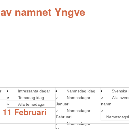
g av namnet Yngve
r
Intressanta dagar
Namnsdag idag
Svenska
Temadag idag
Namnsdagar
Alla sve
Januari
namn
Alla temadagar
11 Februari
Namnsdagar
Februari
Namnsdagsk
Namnsdagar