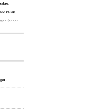
nsdag
.
ade källan.
s med för den
gar .