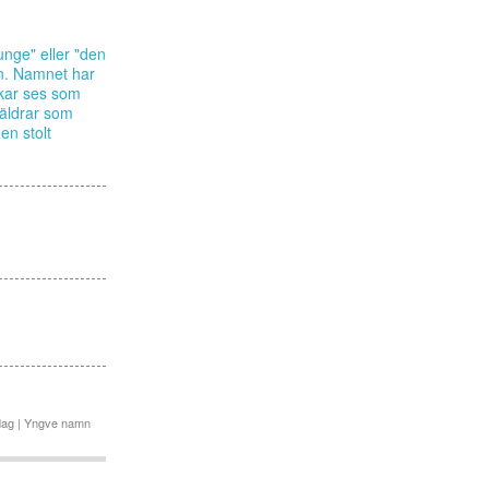
nge" eller "den
en. Namnet har
ukar ses som
räldrar som
en stolt
dag | Yngve namn