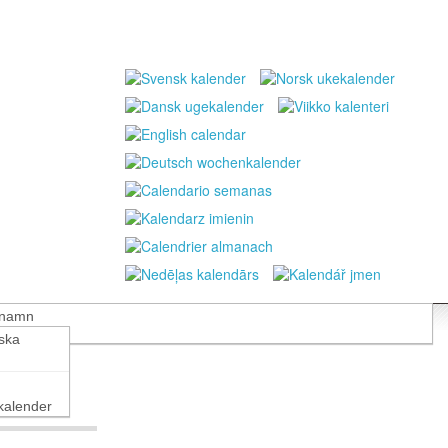
 namn
nska
alender