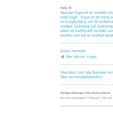
Källa: AI
Namnet Yngve är av nordiskt urs
evigt unga". Yngve är ett starkt 
en kunglig klang och för tankarn
modiga, ambitiösa och äventyrlig
söker ett traditionellt nordiskt 
tradition och har en kraftfull kar
Extern hemsida:
Mer info om Yngve
Visa listan med alla Svenska na
Visa namnsdagskalendern
Vanliga sökningar efter denna sida är:
Vem har namnsdag 11 Februari? | När ha