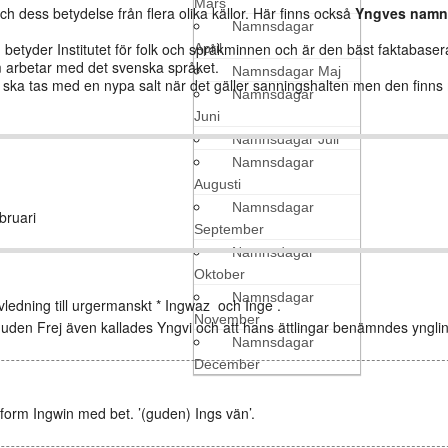
Mars
ch dess betydelse från flera olika källor. Här finns också
Yngves nam
Namnsdagar
etyder Institutet för folk och språkminnen och är den bäst faktabaser
April
arbetar med det svenska språket.
Namnsdagar Maj
den ska tas med en nypa salt när det gäller sanningshalten men den finn
Namnsdagar
Juni
Namnsdagar Juli
Namnsdagar
Augusti
Namnsdagar
ruari
September
Namnsdagar
Oktober
Namnsdagar
vledning till urgermanskt * Ingwaz och Inge .
November
guden Frej även kallades Yngvi och att hans ättlingar benämndes ynglin
Namnsdagar
December
 form Ingwin med bet. ’(guden) Ings vän’.