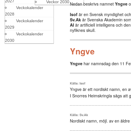
2027
Veckor 2030
Nedan beskrivs namnet
Yngve
o
Veckokalender
Isof
är en Svensk myndighet och b
2028
Sv.Ak
är Svenska Akademin som 
Veckokalender
AI
är artificiell intelligens och 
2029
nyfiknes skull.
Veckokalender
2030
Yngve
Yngve
har namnsdag den 11 Feb
Källa: Isof
Yngve är ett nordiskt namn, en a
I Snorres Heimskringla sägs att 
Källa: Sv.Ak
Nordiskt namn, möjl. av en äldre