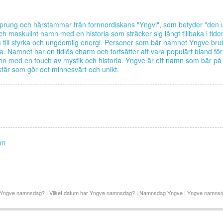
prung och härstammar från fornnordiskans "Yngvi", som betyder "den u
och maskulint namn med en historia som sträcker sig långt tillbaka i tid
a till styrka och ungdomlig energi. Personer som bär namnet Yngve br
a. Namnet har en tidlös charm och fortsätter att vara populärt bland fö
namn med en touch av mystik och historia. Yngve är ett namn som bär på 
aktär som gör det minnesvärt och unikt.
mn
r Yngve namnsdag? | Vilket datum har Yngve namnsdag? | Namnsdag Yngve | Yngve namns