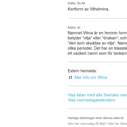
Källa: Sv.Ak
Kortform av Vilhelmina.
Källa: AI
Namnet Vilma är en feminin form
betyder "vilja" eller "önskan", oc
"den som skyddas av vilja". Namne
olika perioder. Det har en klassi
ett vackert namn som för tankarna
Extern hemsida:
Mer info om Vilma
Visa listan med alla Svenska na
Visa namnsdagskalendern
Vanliga sökningar efter denna sida är:
Vem har namnsdag 26 Maj? | När har Vilm