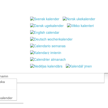
 namn
nska
alender