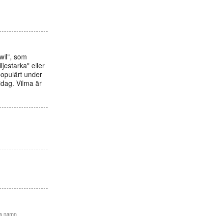
wil", som
jestarka" eller
populärt under
idag. Vilma är
ma namn