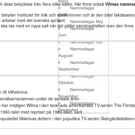
Mars
h dess betydelse från flera olika källor. Här finns också
Vilmas namns
Namnsdagar
etyder Institutet för folk och språkminnen och är den bäst faktabaser
April
arbetar med det svenska språket.
Namnsdagar Maj
den ska tas med en nypa salt när det gäller sanningshalten men den finn
Namnsdagar
Juni
Namnsdagar Juli
Namnsdagar
Augusti
Namnsdagar
September
Namnsdagar
Oktober
Namnsdagar
till Vilhelmina .
November
e småbarnsnamnen under de senaste åren.
Namnsdagar
g har möjligen Wilma i den tecknade amerikanska TV-serien The Flintst
December
 1960-talet med repriser på 1980-talet, varit.
laritet tillskrivas dottern i den populära TV-serien Skärgårdsdoktorn