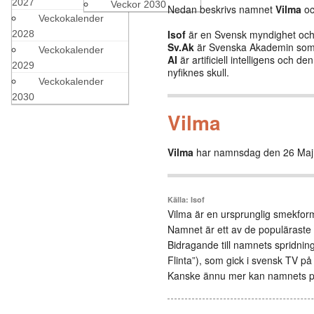
2027
Veckor 2030
Nedan beskrivs namnet
Vilma
oc
Veckokalender
Isof
är en Svensk myndighet och b
2028
Sv.Ak
är Svenska Akademin som 
Veckokalender
AI
är artificiell intelligens och 
2029
nyfiknes skull.
Veckokalender
2030
Vilma
Vilma
har namnsdag den 26 Maj
Källa: Isof
Vilma är en ursprunglig smekform 
Namnet är ett av de populärast
Bidragande till namnets spridnin
Flinta”), som gick i svensk TV på
Kanske ännu mer kan namnets popu