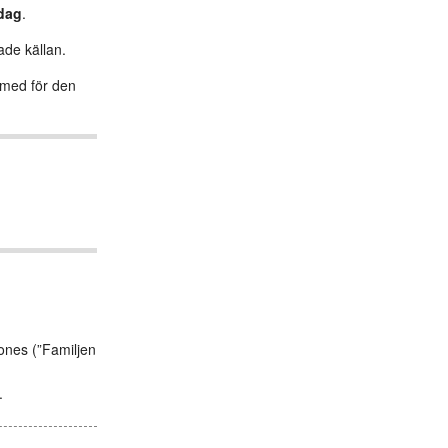
dag
.
ade källan.
s med för den
ones (”Familjen
.