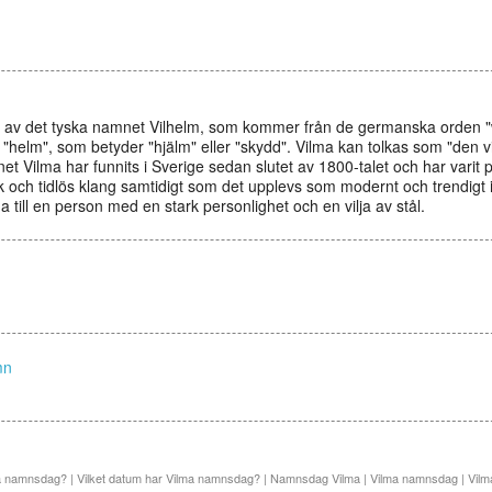
 av det tyska namnet Vilhelm, som kommer från de germanska orden "
h "helm", som betyder "hjälm" eller "skydd". Vilma kan tolkas som "den vil
t Vilma har funnits i Sverige sedan slutet av 1800-talet och har varit 
sk och tidlös klang samtidigt som det upplevs som modernt och trendigt 
 till en person med en stark personlighet och en vilja av stål.
mn
a namnsdag? | Vilket datum har Vilma namnsdag? | Namnsdag Vilma | Vilma namnsdag | Vil