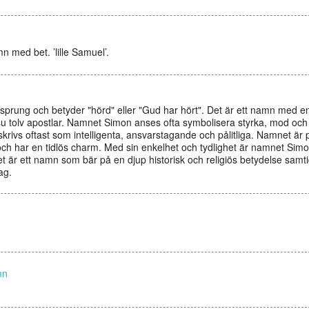
n med bet. ’lille Samuel’.
prung och betyder "hörd" eller "Gud har hört". Det är ett namn med en 
u tolv apostlar. Namnet Simon anses ofta symbolisera styrka, mod och lo
vs oftast som intelligenta, ansvarstagande och pålitliga. Namnet är p
ch har en tidlös charm. Med sin enkelhet och tydlighet är namnet Simon
et är ett namn som bär på en djup historisk och religiös betydelse samt
ag.
mn