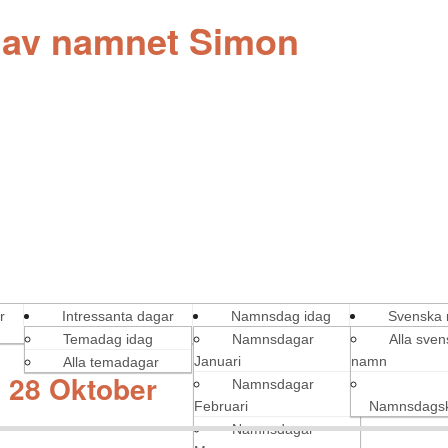
g av namnet Simon
r
Intressanta dagar
Namnsdag idag
Svenska
Temadag idag
Namnsdagar
Alla sve
Januari
namn
Alla temadagar
 28 Oktober
Namnsdagar
Februari
Namnsdagsk
Namnsdagar