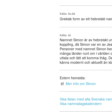
Källa: Sv.Ak
Grekisk form av ett hebreiskt nam
Källa: AI
Namnet Simon är av hebreiskt urs
koppling, då Simon var en av Jes
Personer med namnet Simon beskri
många länder runt om i världen o
uttala och lätt att komma ihåg. D
känns modernt och aktuellt än id
Extern hemsida:
Mer info om Simon
Visa listan med alla Svenska na
Visa namnsdagskalendern