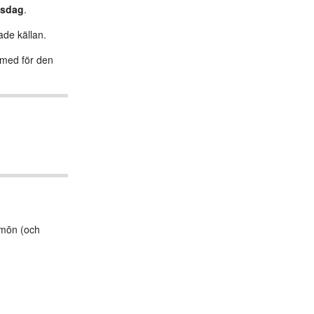
nsdag
.
ade källan.
s med för den
Símōn (och