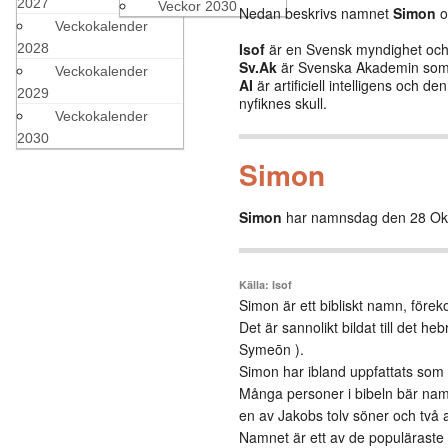
2027
Veckor 2030
Nedan beskrivs namnet
Simon
o
Veckokalender
Isof
är en Svensk myndighet och b
2028
Sv.Ak
är Svenska Akademin som 
Veckokalender
AI
är artificiell intelligens och 
2029
nyfiknes skull.
Veckokalender
2030
Simon
Simon
har namnsdag den 28 Ok
Källa: Isof
Simon är ett bibliskt namn, för
Det är sannolikt bildat till det 
Symeōn ).
Simon har ibland uppfattats som e
Många personer i bibeln bär nam
en av Jakobs tolv söner och två 
Namnet är ett av de populärast