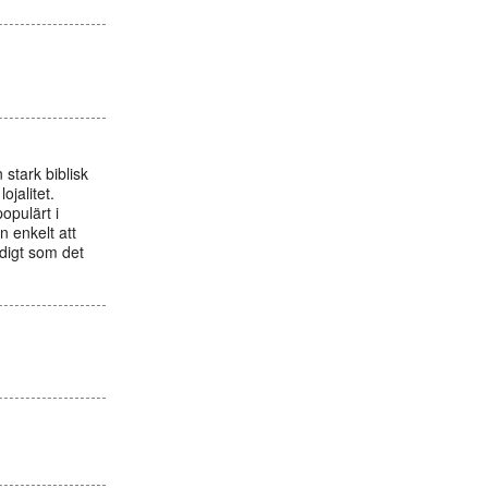
stark biblisk
jalitet.
opulärt i
 enkelt att
idigt som det