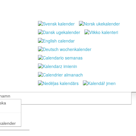
 namn
nska
alender