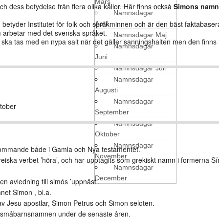
Mars
ch dess betydelse från flera olika källor. Här finns också
Simons nam
Namnsdagar
etyder Institutet för folk och språkminnen och är den bäst faktabaser
April
arbetar med det svenska språket.
Namnsdagar Maj
den ska tas med en nypa salt när det gäller sanningshalten men den finn
Namnsdagar
Juni
Namnsdagar Juli
Namnsdagar
Augusti
Namnsdagar
tober
September
Namnsdagar
Oktober
Namnsdagar
ekommande både i Gamla och Nya testamentet.
November
hebreiska verbet ’höra’, och har upptagits som grekiskt namn i formerna 
Namnsdagar
December
n avledning till simós ’uppnäst’.
net Simon , bl.a.
av Jesu apostlar, Simon Petrus och Simon seloten.
e småbarnsnamnen under de senaste åren.