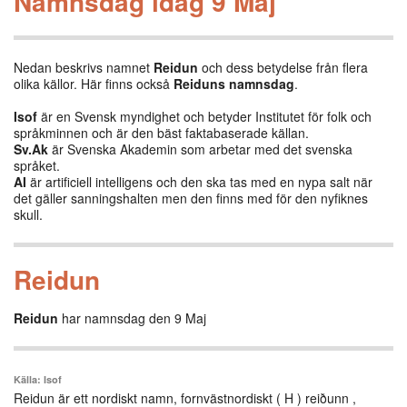
Namnsdag idag 9 Maj
Nedan beskrivs namnet
Reidun
och dess betydelse från flera
olika källor. Här finns också
Reiduns namnsdag
.
Isof
är en Svensk myndighet och betyder Institutet för folk och
språkminnen och är den bäst faktabaserade källan.
Sv.Ak
är Svenska Akademin som arbetar med det svenska
språket.
AI
är artificiell intelligens och den ska tas med en nypa salt när
det gäller sanningshalten men den finns med för den nyfiknes
skull.
Reidun
Reidun
har namnsdag den 9 Maj
Källa: Isof
Reidun är ett nordiskt namn, fornvästnordiskt ( H ) reiðunn ,