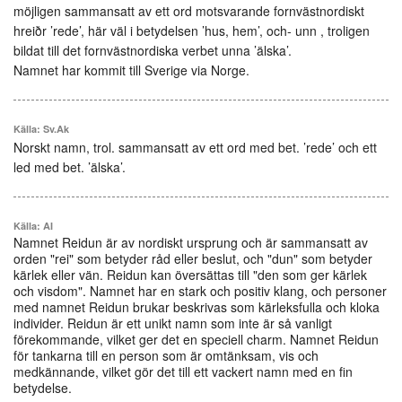
möjligen sammansatt av ett ord motsvarande fornvästnordiskt
hreiðr ’rede’, här väl i betydelsen ’hus, hem’, och‑ unn , troligen
bildat till det fornvästnordiska verbet unna ’älska’.
Namnet har kommit till Sverige via Norge.
Källa: Sv.Ak
Norskt namn, trol. sammansatt av ett ord med bet. ’rede’ och ett
led med bet. ’älska’.
Källa: AI
Namnet Reidun är av nordiskt ursprung och är sammansatt av
orden "rei" som betyder råd eller beslut, och "dun" som betyder
kärlek eller vän. Reidun kan översättas till "den som ger kärlek
och visdom". Namnet har en stark och positiv klang, och personer
med namnet Reidun brukar beskrivas som kärleksfulla och kloka
individer. Reidun är ett unikt namn som inte är så vanligt
förekommande, vilket ger det en speciell charm. Namnet Reidun
för tankarna till en person som är omtänksam, vis och
medkännande, vilket gör det till ett vackert namn med en fin
betydelse.