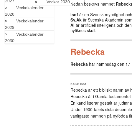
2027
Veckor 2030
Nedan beskrivs namnet
Rebeck
Veckokalender
Isof
är en Svensk myndighet och b
2028
Sv.Ak
är Svenska Akademin som 
Veckokalender
AI
är artificiell intelligens och 
2029
nyfiknes skull.
Veckokalender
2030
Rebecka
Rebecka
har namnsdag den 17 
Källa: Isof
Rebecka är ett bibliskt namn av 
Rebecka är i Gamla testamentet hu
En känd litterär gestalt är judin
Under 1900-talets sista decenni
vanligaste namnen på nyfödda fli