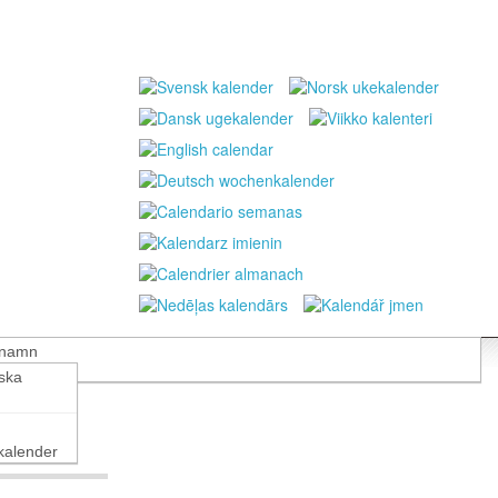
 namn
nska
alender