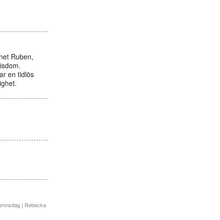
mnet Ruben,
visdom.
r en tidlös
ighet.
namnsdag | Rebecka