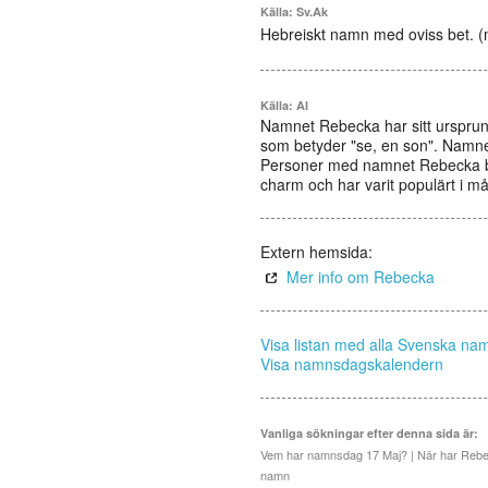
Källa: Sv.Ak
Hebreiskt namn med oviss bet. (mö
Källa: AI
Namnet Rebecka har sitt ursprun
som betyder "se, en son". Namn
Personer med namnet Rebecka be
charm och har varit populärt i m
Extern hemsida:
Mer info om Rebecka
Visa listan med alla Svenska na
Visa namnsdagskalendern
Vanliga sökningar efter denna sida är:
Vem har namnsdag 17 Maj? | När har Reb
namn