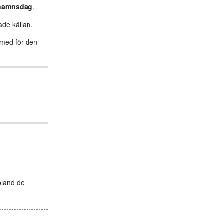
namnsdag
.
ade källan.
s med för den
bland de