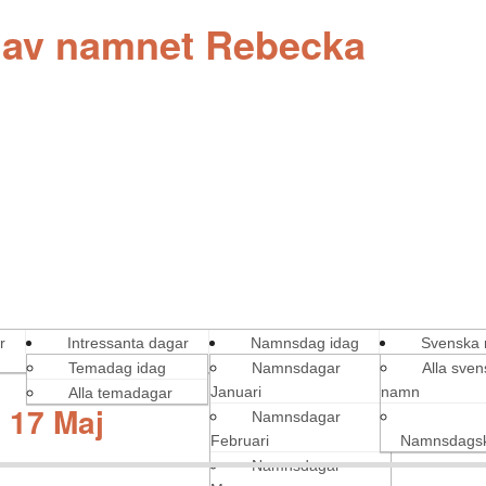
g av namnet Rebecka
r
Intressanta dagar
Namnsdag idag
Svenska
Temadag idag
Namnsdagar
Alla sve
Januari
namn
Alla temadagar
 17 Maj
Namnsdagar
Februari
Namnsdagsk
Namnsdagar