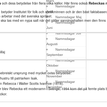
Mars
a
och dess betydelse från flera olika källor. Här finns också
Rebeckas 
Namnsdagar
etyder Institutet för folk och språkminnen och är den bäst faktabaser
April
arbetar med det svenska språket.
Namnsdagar Maj
den ska tas med en nypa salt när det gäller sanningshalten men den finn
Namnsdagar
Juni
Namnsdagar Juli
Namnsdagar
Augusti
Namnsdagar
Maj
September
Namnsdagar
Oktober
Namnsdagar
hebreiskt ursprung med mycket oviss betydelse.
November
stru till patriarken Isak.
Namnsdagar
nan Rebecca i Walter Scotts Ivanhoe (1818).
December
er blev Rebecka ett modenamn i Sverige; 1994 kom det på femte plats 
ckor.