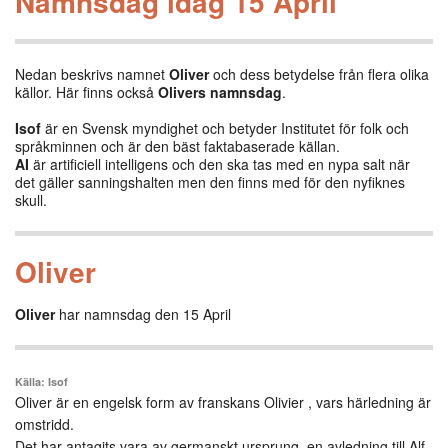
Namnsdag idag 15 April
Nedan beskrivs namnet
Oliver
och dess betydelse från flera olika
källor. Här finns också
Olivers namnsdag
.
Isof
är en Svensk myndighet och betyder Institutet för folk och
språkminnen och är den bäst faktabaserade källan.
AI
är artificiell intelligens och den ska tas med en nypa salt när
det gäller sanningshalten men den finns med för den nyfiknes
skull.
Oliver
Oliver
har namnsdag den 15 April
Källa: Isof
Oliver är en engelsk form av franskans Olivier , vars härledning är
omstridd.
Det har antagits vara av germanskt ursprung, en avledning till Alf-