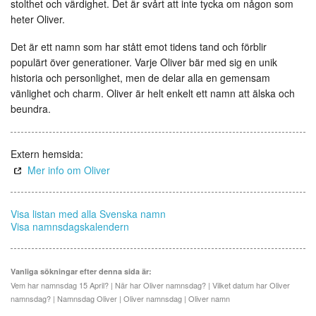
stolthet och värdighet. Det är svårt att inte tycka om någon som
heter Oliver.
Det är ett namn som har stått emot tidens tand och förblir
populärt över generationer. Varje Oliver bär med sig en unik
historia och personlighet, men de delar alla en gemensam
vänlighet och charm. Oliver är helt enkelt ett namn att älska och
beundra.
Extern hemsida:
Mer info om Oliver
Visa listan med alla Svenska namn
Visa namnsdagskalendern
Vanliga sökningar efter denna sida är:
Vem har namnsdag 15 April? | När har Oliver namnsdag? | Vilket datum har Oliver
namnsdag? | Namnsdag Oliver | Oliver namnsdag | Oliver namn