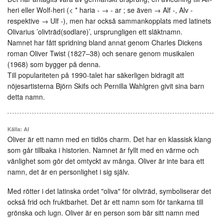
heri eller Wolf-heri (< * haria ‑ → ‑ ar ; se även → Alf -, Alv -
respektive → Ulf -), men har också sammankopplats med latinets
Olivarius ’olivträd(sodlare)’, ursprungligen ett släktnamn.
Namnet har fått spridning bland annat genom Charles Dickens
roman Oliver Twist (1827–38) och senare genom musikalen
(1968) som bygger på denna.
Till populariteten på 1990-talet har säkerligen bidragit att
nöjesartisterna Björn Skifs och Pernilla Wahlgren givit sina barn
detta namn.
Källa: AI
Oliver är ett namn med en tidlös charm. Det har en klassisk klang
som går tillbaka i historien. Namnet är fyllt med en värme och
vänlighet som gör det omtyckt av många. Oliver är inte bara ett
namn, det är en personlighet i sig själv.
Med rötter i det latinska ordet "oliva" för olivträd, symboliserar det
också frid och fruktbarhet. Det är ett namn som för tankarna till
grönska och lugn. Oliver är en person som bär sitt namn med