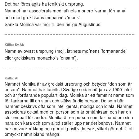
Det har föreslagits ha fenikiskt ursprung.
Namnet har associerats med latinets monere ’varna, förmana’
och med grekiskans monachós ’munk’.
Sankta Monica var mor till den helige Augustinus.
Källa: Sv.Ak
Namn av ovisst ursprung (möjl. latinets mo´nens ’förmanande’
eller grekiskans monacho´s ’ensam’).
Källa: AI
Namnet Monika är av grekiskt ursprung och betyder "den som är
ensam". Namnet har funnits i Sverige sedan början av 1900-talet
och är fortfarande populärt idag. Monika är ett feminint namn som
för tankarna till en stark och självständig person. De som bär
namnet beskrivs ofta som intelligenta, modiga och lojala. Namnet
associeras också med en person som är omtänksam och har en
stor empati för andra. Monika är en person som tar hand om sina
nära och kära och som alltid ställer upp när det behövs. Namnet
har en vacker klang och ger ett positivt intryck, vilket gör det till ett
omtyckt namn bland många.