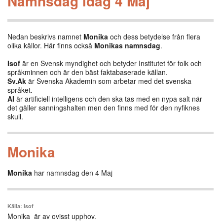
Namnsdag idag 4 Maj
Nedan beskrivs namnet
Monika
och dess betydelse från flera
olika källor. Här finns också
Monikas namnsdag
.
Isof
är en Svensk myndighet och betyder Institutet för folk och
språkminnen och är den bäst faktabaserade källan.
Sv.Ak
är Svenska Akademin som arbetar med det svenska
språket.
AI
är artificiell intelligens och den ska tas med en nypa salt när
det gäller sanningshalten men den finns med för den nyfiknes
skull.
Monika
Monika
har namnsdag den 4 Maj
Källa: Isof
Monika är av ovisst upphov.