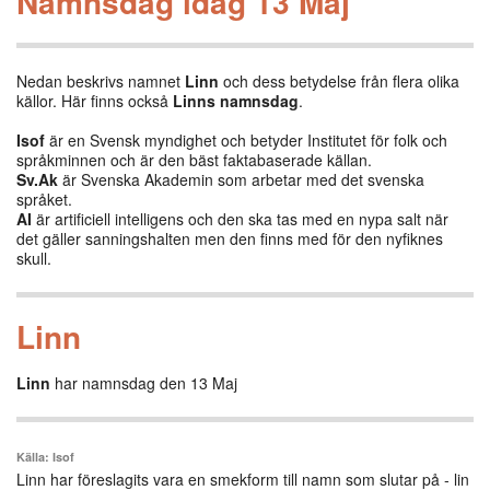
Namnsdag idag 13 Maj
Nedan beskrivs namnet
Linn
och dess betydelse från flera olika
källor. Här finns också
Linns namnsdag
.
Isof
är en Svensk myndighet och betyder Institutet för folk och
språkminnen och är den bäst faktabaserade källan.
Sv.Ak
är Svenska Akademin som arbetar med det svenska
språket.
AI
är artificiell intelligens och den ska tas med en nypa salt när
det gäller sanningshalten men den finns med för den nyfiknes
skull.
Linn
Linn
har namnsdag den 13 Maj
Källa: Isof
Linn har föreslagits vara en smekform till namn som slutar på ‑ lin