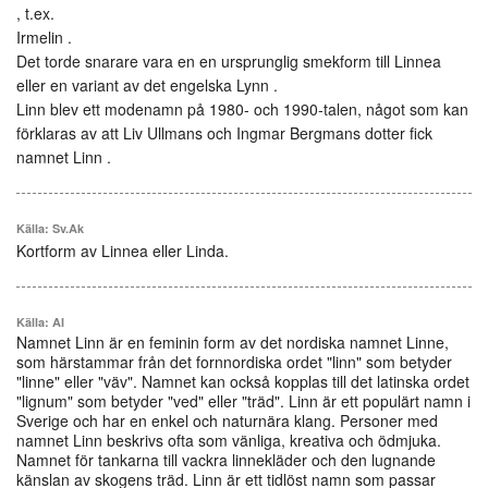
, t.ex.
Irmelin .
Det torde snarare vara en en ursprunglig smekform till Linnea
eller en variant av det engelska Lynn .
Linn blev ett modenamn på 1980- och 1990-talen, något som kan
förklaras av att Liv Ullmans och Ingmar Bergmans dotter fick
namnet Linn .
Källa: Sv.Ak
Kortform av Linnea eller Linda.
Källa: AI
Namnet Linn är en feminin form av det nordiska namnet Linne,
som härstammar från det fornnordiska ordet "linn" som betyder
"linne" eller "väv". Namnet kan också kopplas till det latinska ordet
"lignum" som betyder "ved" eller "träd". Linn är ett populärt namn i
Sverige och har en enkel och naturnära klang. Personer med
namnet Linn beskrivs ofta som vänliga, kreativa och ödmjuka.
Namnet för tankarna till vackra linnekläder och den lugnande
känslan av skogens träd. Linn är ett tidlöst namn som passar