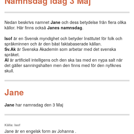
Namnsdag idag 3 Maj
Nedan beskrivs namnet
Jane
och dess betydelse från flera olika
källor. Här finns också
Janes namnsdag
.
Isof
är en Svensk myndighet och betyder Institutet för folk och
språkminnen och är den bäst faktabaserade källan.
Sv.Ak
är Svenska Akademin som arbetar med det svenska
språket.
AI
är artificiell intelligens och den ska tas med en nypa salt när
det gäller sanningshalten men den finns med för den nyfiknes
skull.
Jane
Jane
har namnsdag den 3 Maj
Källa: Isof
Jane är en engelsk form av Johanna .