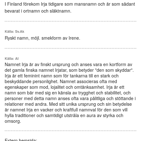
I Finland förekom Irja tidigare som mansnamn och är som sådant
bevarat i ortnamn och släktnamn.
Källa: Sv.Ak
Ryskt namn, möjl. smekform av Irene.
Källa: AI
Namnet Irja är av finskt ursprung och anses vara en kortform av
det gamla finska namnet Irjatar, som betyder "den som skyddar".
Irja är ett feminint namn som för tankarna till en stark och
beskyddande personlighet. Namnet associeras ofta med
egenskaper som mod, lojalitet och omtänksamhet. Irja är ett
namn som bär med sig en känsla av trygghet och stabilitet, och
personer med detta namn anses ofta vara pålitliga och stöttande i
relationer med andra. Med sitt unika ursprung och sin betydelse
är namnet Irja en vacker och kraftfull namnval för den som vill
hylla traditioner och samtidigt utstråla en aura av styrka och
omsorg.
Extern hemsida: