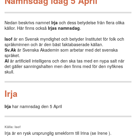
Namnsdag idag 5 April
Nedan beskrivs namnet
Irja
och dess betydelse från flera olika
källor. Här finns också
Irjas namnsdag
.
Isof
är en Svensk myndighet och betyder Institutet för folk och
språkminnen och är den bäst faktabaserade källan.
Sv.Ak
är Svenska Akademin som arbetar med det svenska
språket.
AI
är artificiell intelligens och den ska tas med en nypa salt när
det gäller sanningshalten men den finns med för den nyfiknes
skull.
Irja
Irja
har namnsdag den 5 April
Källa: Isof
Irja är en rysk ursprunglig smekform till Irina (se Irene ).