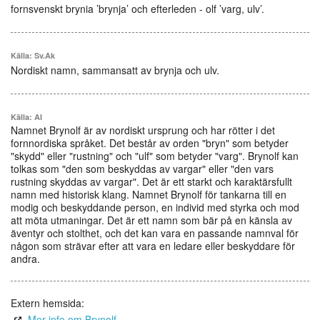
fornsvenskt brynia ’brynja’ och efterleden - olf ’varg, ulv’.
Källa: Sv.Ak
Nordiskt namn, sammansatt av brynja och ulv.
Källa: AI
Namnet Brynolf är av nordiskt ursprung och har rötter i det
fornnordiska språket. Det består av orden "bryn" som betyder
"skydd" eller "rustning" och "ulf" som betyder "varg". Brynolf kan
tolkas som "den som beskyddas av vargar" eller "den vars
rustning skyddas av vargar". Det är ett starkt och karaktärsfullt
namn med historisk klang. Namnet Brynolf för tankarna till en
modig och beskyddande person, en individ med styrka och mod
att möta utmaningar. Det är ett namn som bär på en känsla av
äventyr och stolthet, och det kan vara en passande namnval för
någon som strävar efter att vara en ledare eller beskyddare för
andra.
Extern hemsida:
Mer info om Brynolf