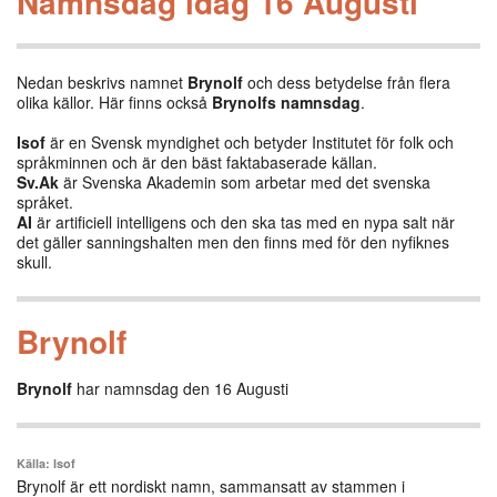
Namnsdag idag 16 Augusti
Nedan beskrivs namnet
Brynolf
och dess betydelse från flera
olika källor. Här finns också
Brynolfs namnsdag
.
Isof
är en Svensk myndighet och betyder Institutet för folk och
språkminnen och är den bäst faktabaserade källan.
Sv.Ak
är Svenska Akademin som arbetar med det svenska
språket.
AI
är artificiell intelligens och den ska tas med en nypa salt när
det gäller sanningshalten men den finns med för den nyfiknes
skull.
Brynolf
Brynolf
har namnsdag den 16 Augusti
Källa: Isof
Brynolf är ett nordiskt namn, sammansatt av stammen i