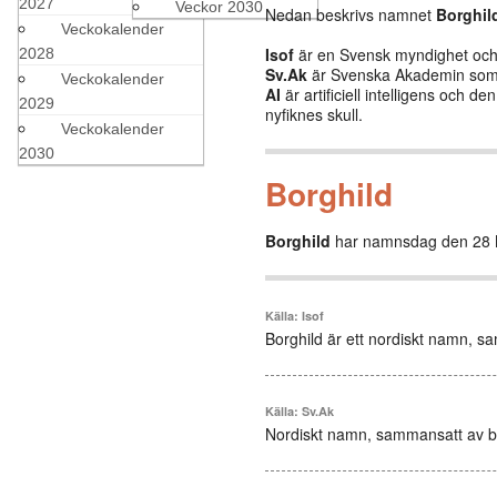
2027
Veckor 2030
Nedan beskrivs namnet
Borghil
Veckokalender
Isof
är en Svensk myndighet och b
2028
Sv.Ak
är Svenska Akademin som 
Veckokalender
AI
är artificiell intelligens och 
2029
nyfiknes skull.
Veckokalender
2030
Borghild
Borghild
har namnsdag den 28 
Källa: Isof
Borghild är ett nordiskt namn, sam
Källa: Sv.Ak
Nordiskt namn, sammansatt av borg