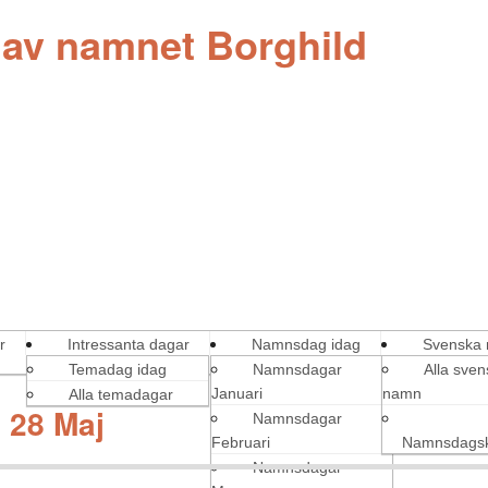
 av namnet Borghild
r
Intressanta dagar
Namnsdag idag
Svenska
Temadag idag
Namnsdagar
Alla sve
Januari
namn
Alla temadagar
 28 Maj
Namnsdagar
Februari
Namnsdagsk
Namnsdagar