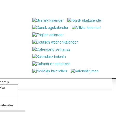
 namn
nska
alender