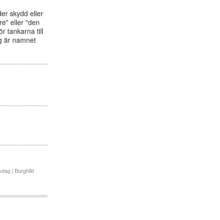
er skydd eller
e" eller "den
r tankarna till
ng är namnet
dag | Borghild