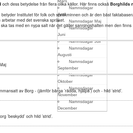
Mars
d
och dess betydelse från flera olika källor. Här finns också
Borghilds
Namnsdagar
etyder Institutet för folk och språkminnen och är den bäst faktabaser
April
arbetar med det svenska språket.
Namnsdagar Maj
den ska tas med en nypa salt när det gäller sanningshalten men den finn
Namnsdagar
Juni
Namnsdagar Juli
Namnsdagar
Augusti
Namnsdagar
Maj
September
Namnsdagar
Oktober
Namnsdagar
mansatt av Borg ‑ (jämför bärga ’rädda, hjälpa’) och ‑ hild ’strid’.
November
Namnsdagar
December
 ’beskydd’ och hild ’strid’.