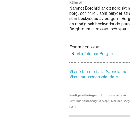
Källa: AI
Namnet Borghild är ett nordiskt 
borg, och "hild", som betyder st
som beskyddas av borgen". Borghil
en modig och beskyddande person,
Borghild en intressant och spänn
Extern hemsida:
Mer info om Borghild
Visa listan med alla Svenska na
Visa namnsdagskalendern
Vanliga sökningar efter denna sida är:
Vem har namnsdag 28 Maj? | När har Borgh
namn