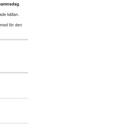
 namnsdag
.
ade källan.
s med för den