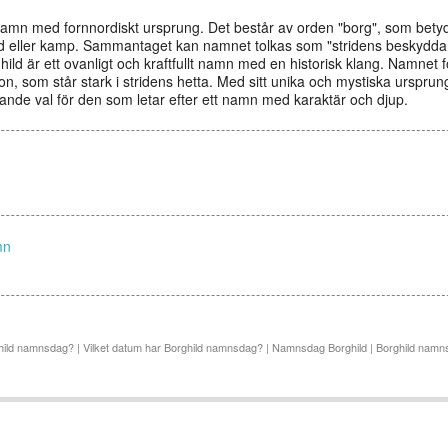
namn med fornnordiskt ursprung. Det består av orden "borg", som betyd
rid eller kamp. Sammantaget kan namnet tolkas som "stridens beskyddar
d är ett ovanligt och kraftfullt namn med en historisk klang. Namnet fö
 som står stark i stridens hetta. Med sitt unika och mystiska urspru
ande val för den som letar efter ett namn med karaktär och djup.
mn
ild namnsdag? | Vilket datum har Borghild namnsdag? | Namnsdag Borghild | Borghild namns