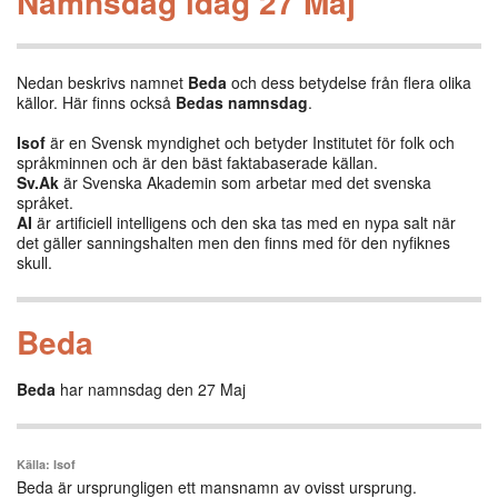
Namnsdag idag 27 Maj
Nedan beskrivs namnet
Beda
och dess betydelse från flera olika
källor. Här finns också
Bedas namnsdag
.
Isof
är en Svensk myndighet och betyder Institutet för folk och
språkminnen och är den bäst faktabaserade källan.
Sv.Ak
är Svenska Akademin som arbetar med det svenska
språket.
AI
är artificiell intelligens och den ska tas med en nypa salt när
det gäller sanningshalten men den finns med för den nyfiknes
skull.
Beda
Beda
har namnsdag den 27 Maj
Källa: Isof
Beda är ursprungligen ett mansnamn av ovisst ursprung.