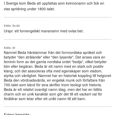
I Sverige kom Beda att uppfattas som kvinnonamn och fick en
viss spridning under 1800-talet.
Källa: Sv.Ak
Urspr. ett fornengelskt mansnamn med oviss bet.
Källa: AI
Namnet Beda härstammar från det fornnordiska språket och
betyder "den strålande" eller "den lysande". Det anses vara en
feminin form av det gamla nordiska ordet "bedja", vilket betyder
bön eller begäran. Beda är ett namn med en stark och positiv
klang, och det associeras ofta med egenskaper som visdom,
styrka och vänlighet. Namnet har en historisk koppling till helgonet
Beda den vördnadsvärda, en engelsk munk och författare från
700-talet som känd för sina skrifter inom teologi och historia.
Beda är ett relativt ovanligt namn idag, men det har en tidlös
charm och en unik karaktär som gör det till ett vackert val för
föräldrar som letar efter ett unikt namn till sitt barn.
Extern hemsida: