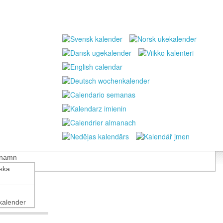
 namn
nska
alender