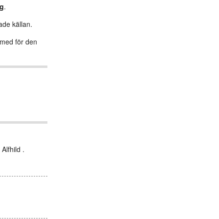
g
.
ade källan.
s med för den
Alfhild .