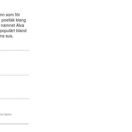
amn som för
n poetisk klang
d namnet Alva
 populärt bland
ens sus,
lva namn