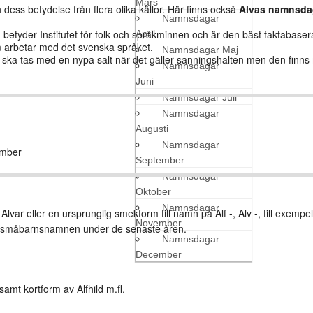
Mars
dess betydelse från flera olika källor. Här finns också
Alvas namnsda
Namnsdagar
etyder Institutet för folk och språkminnen och är den bäst faktabaser
April
arbetar med det svenska språket.
Namnsdagar Maj
den ska tas med en nypa salt när det gäller sanningshalten men den finn
Namnsdagar
Juni
Namnsdagar Juli
Namnsdagar
Augusti
Namnsdagar
ember
September
Namnsdagar
Oktober
Namnsdagar
 Alvar eller en ursprunglig smekform till namn på Alf -, Alv -, till exempel 
November
e småbarnsnamnen under de senaste åren.
Namnsdagar
December
 samt kortform av Alfhild m.fl.