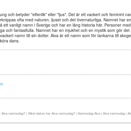
ng och betyder "elfenlik" eller "ljus". Det är ett vackert och feminint n
förknippas ofta med naturen, ljuset och det övernaturliga. Namnet har e
så ett vanligt namn i Sverige och har en lång historia här. Personer me
liga och fantasifulla. Namnet har en mjukhet och en mystik som gör det
vackert namn till sin dotter. Alva är ett namn som för tankarna till skog
sköra dans.
mn
 Alva namnsdag? | Vilket datum har Alva namnsdag? | Namnsdag Alva | Alva namnsdag | A