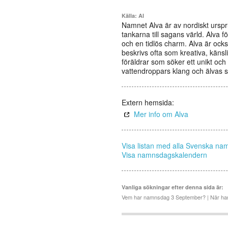
Källa: AI
Namnet Alva är av nordiskt urspru
tankarna till sagans värld. Alva 
och en tidlös charm. Alva är ock
beskrivs ofta som kreativa, käns
föräldrar som söker ett unikt och 
vattendroppars klang och älvas 
Extern hemsida:
Mer info om Alva
Visa listan med alla Svenska na
Visa namnsdagskalendern
Vanliga sökningar efter denna sida är:
Vem har namnsdag 3 September? | När har