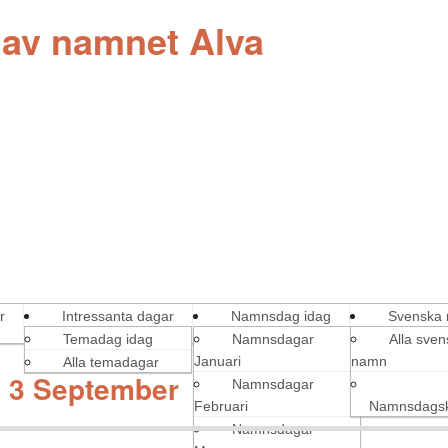
 av namnet Alva
r
Intressanta dagar
Namnsdag idag
Svenska
Temadag idag
Namnsdagar
Alla sve
Januari
namn
Alla temadagar
 3 September
Namnsdagar
Februari
Namnsdagsk
Namnsdagar