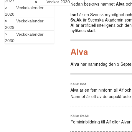
2027
Veckor 2030
Nedan beskrivs namnet
Alva
och 
Veckokalender
Isof
är en Svensk myndighet och b
2028
Sv.Ak
är Svenska Akademin som 
Veckokalender
AI
är artificiell intelligens och 
2029
nyfiknes skull.
Veckokalender
2030
Alva
Alva
har namnsdag den 3 Sept
Källa: Isof
Alva är en femininform till Alf och
Namnet är ett av de populärast
Källa: Sv.Ak
Femininbildning till Alf eller Alvar